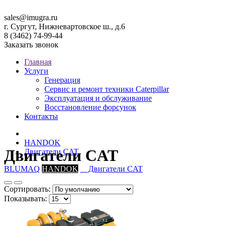
sales@imugra.ru
г. Сургут, Нижневартовское ш., д.6
8 (3462) 74-99-44
Заказать звонок
Главная
Услуги
Генерация
Сервис и ремонт техники Caterpillar
Эксплуатация и обслуживание
Восстановление форсунок
Контакты
HANDOK
Двигатели CAT
Двигатели CAT
BLUMAQ
HANDOK
Двигатели CAT
Сортировать:
Показывать: